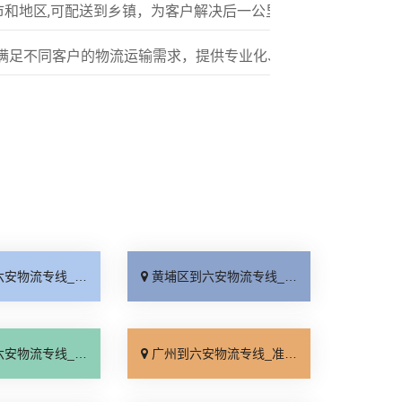
市和地区,可配送到乡镇，为客户解决后一公里配送服务
满足不同客户的物流运输需求，提供专业化、标准化的多元服务
线_专线查询「随叫随到」
黄埔区到六安物流专线_整车配货「几天到达」
线_全境配送「定点发车」
广州到六安物流专线_准时准点「诚信为先」