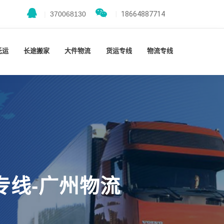
|
370068130
|
18664887714
托运
长途搬家
大件物流
货运专线
物流专线
专线-广州物流